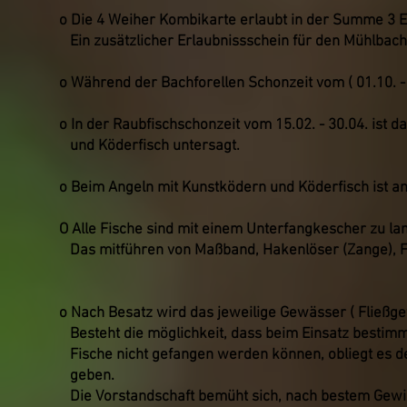
o Die 4 Weiher Kombikarte erlaubt in der Summe 3 Ed
Ein zusätzlicher Erlaubnissschein für den Mühlbach 
o Während der Bachforellen Schonzeit vom ( 01.10. -1
o In der Raubfischschonzeit vom 15.02. - 30.04. ist 
und Köderfisch untersagt.
o Beim Angeln mit Kunstködern und Köderfisch ist an
O Alle Fische sind mit einem Unterfangkescher zu la
Das mitführen von Maßband, Hakenlöser (Zange), Fis
o Nach Besatz wird das jeweilige Gewässer ( Fließg
Besteht die möglichkeit, dass beim Einsatz bestim
Fische nicht gefangen werden können, obliegt es de
geben.
Die Vorstandschaft bemüht sich, nach bestem Gewi