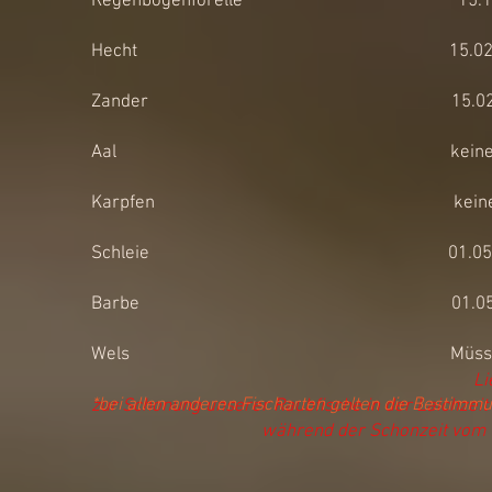
Regenbogenforelle 15.12. - 15
Hecht 15.02.
Zander 15.02.
Aal kei
Karpfen 
Schleie 01.05
Barbe 01.05.
Wels Müssen entn
Li
*bei allen anderen Fischarten gelten die Bestimm
zur Schonung unserer Raubfische in der Laichzeit
während der Schonzeit vom 15