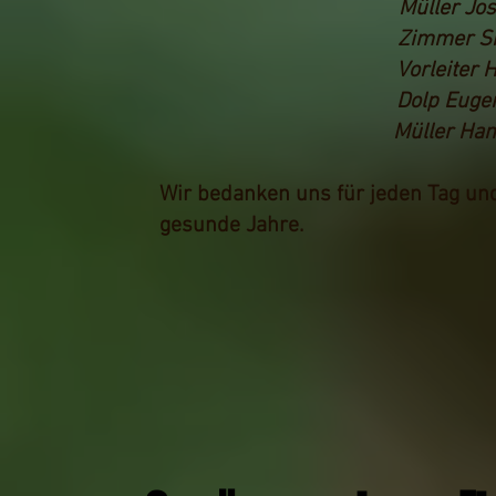
Müller 
Zimmer S
Vorleit
Dolp Eug
Müller Ha
Wir bedanken uns für jeden Tag und
gesunde Jahre.