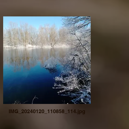
IMG_20240120_110858_114.jpg